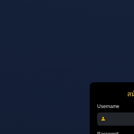
ส
Username
Password